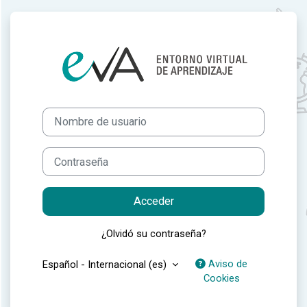
Salta al contenido principal
Entrar a EVA IS
Nombre de usuario
Contraseña
Acceder
¿Olvidó su contraseña?
Aviso de
Español - Internacional ‎(es)‎
Cookies