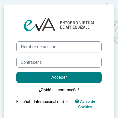
Salta al contenido principal
Entrar a EVA IS
Nombre de usuario
Contraseña
Acceder
¿Olvidó su contraseña?
Aviso de
Español - Internacional ‎(es)‎
Cookies